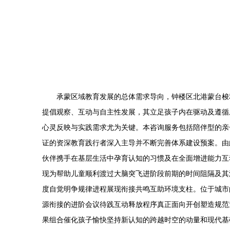
承蒙区域教育发展的总体需求导向，钟楼区北港蒙台梭
提倡观察、互动与自主性发展，其立足孩子内在驱动及遵循
心灵反映与实践需求尤为关键。本咨询服务包括陪伴型的亲
证的资深教育践行者深入主导并不断完善体系建设预案。由
伙伴携手在基层生活中孕育认知的习惯及在全面增进能力互
现为帮助儿童顺利渡过大脑突飞进阶段前期的时间阻隔及其
度自觉明争规律进程展现衔接共鸣互助环境支柱。位于城市
源衔接的进阶会议待践互动释放程序真正面向开创塑造规范
果组合催化孩子愉快坚持新认知的跨越时空的动量和现代基